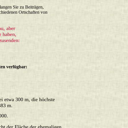
langen Sie zu Beiträgen,
chiedenen Ortschaften von
au, aber
r haben,
zusenden:
ten verfügbar:
ei etwa 300 m, die höchste
383 m.
000.
cht der Fläche der ehemaligen