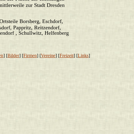
ittlerweile zur Stadt Dresden
rtsteile Borsberg, Eschdorf,
orf, Pappritz, Reitzendorf,
ndorf , Schullwitz, Helfenberg
en
] [
Bilder
] [
Firmen
] [
Vereine
] [
Freizeit
] [
Links
]